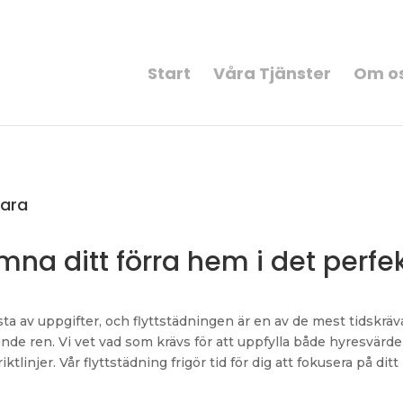
Start
Våra Tjänster
Om o
lara
ämna ditt förra hem i det perfe
sta av uppgifter, och flyttstädningen är en av de mest tidskrä
inande ren. Vi vet vad som krävs för att uppfylla både hyresvärde
tlinjer. Vår flyttstädning frigör tid för dig att fokusera på ditt