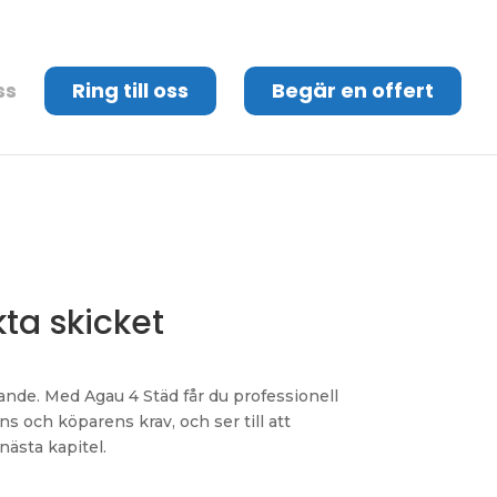
ss
Ring till oss
Begär en offert
kta skicket
vande. Med Agau 4 Städ får du professionell
ns och köparens krav, och ser till att
 nästa kapitel.