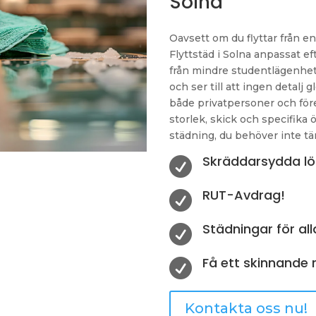
Solna
Oavsett om du flyttar från en 
Flyttstäd i Solna anpassat eft
från mindre studentlägenhete
och ser till att ingen detalj 
både privatpersoner och före
storlek, skick och specifika 
städning, du behöver inte tä
Skräddarsydda lö

RUT-Avdrag!

Städningar för all

Få ett skinnande

Kontakta oss nu!