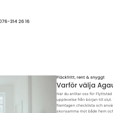
076-314 26 16
Fläckfritt, rent & snyggt
Varför välja Agau
När du anlitar oss för Flyttstäd
upplevelse från början till slut
framtagen checklista och anvä
skonsamma mot både hem och m