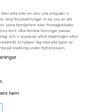
liten etta eller en stor villa erbjuder vi
er dina förutsättningar. Vi tar oss an allt
r, stora familjehem eller företagslokaler
glöms bort. Våra flexibla lösningar passar
tag, och vi anpassar alltid städningen efter
önskemål. Vi hjälper dig med alla typer av
nka på städning under flyttstressen.
sningar
a
 rent hem