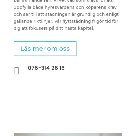
blir skinande ren. Vi vet vad som krävs för att
uppfylla både hyresvärdens och köparens krav,
och ser till att städningen är grundlig och enligt
gällande riktlinjer. Vår flyttstädning frigör tid för
dig att fokusera på ditt nästa kapitel.
Läs mer om oss
076-314 26 16
