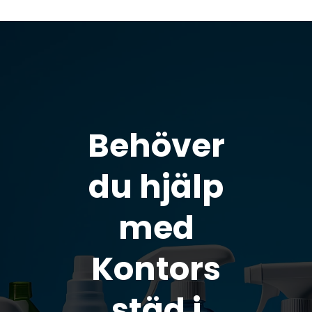
Behöver
du hjälp
med
Kontors
städ i