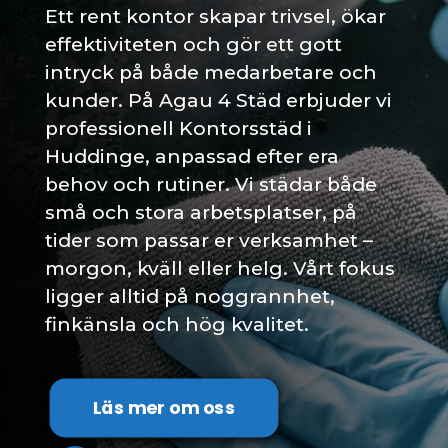
Ett rent kontor skapar trivsel, ökar
effektiviteten och gör ett gott
intryck på både medarbetare och
kunder. På Agau 4 Städ erbjuder vi
professionell Kontorsstäd i
Huddinge, anpassad efter era
behov och rutiner. Vi städar både
små och stora arbetsplatser, på
tider som passar er verksamhet –
morgon, kväll eller helg. Vårt fokus
ligger alltid på noggrannhet,
finkänsla och hög kvalitet.
Läs mer om oss